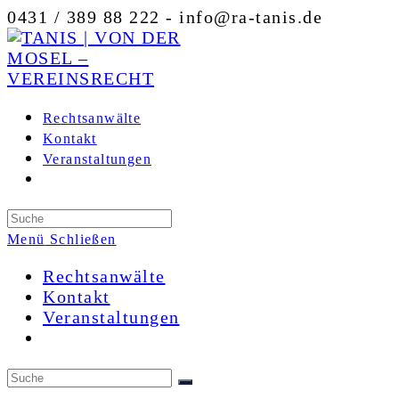
Zum
0431 / 389 88 222 - info@ra-tanis.de
Inhalt
springen
Rechtsanwälte
Kontakt
Veranstaltungen
Toggle
website
search
Menü
Schließen
Rechtsanwälte
Kontakt
Veranstaltungen
Toggle
website
search