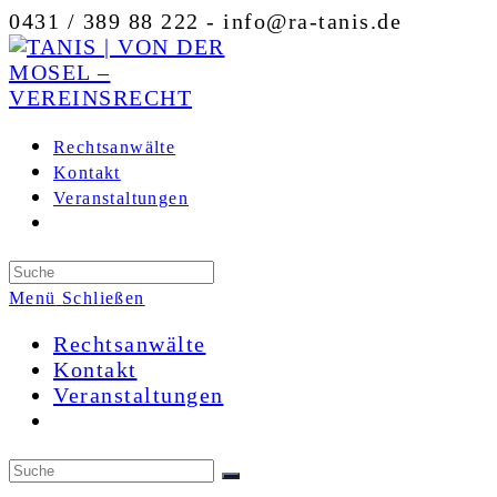
Zum
0431 / 389 88 222 - info@ra-tanis.de
Inhalt
springen
Rechtsanwälte
Kontakt
Veranstaltungen
Toggle
website
search
Menü
Schließen
Rechtsanwälte
Kontakt
Veranstaltungen
Toggle
website
search