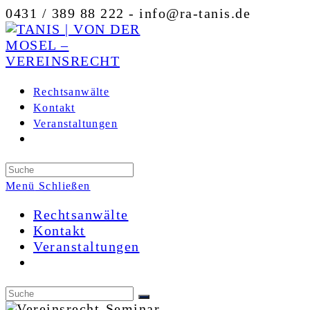
Zum
0431 / 389 88 222 - info@ra-tanis.de
Inhalt
springen
Rechtsanwälte
Kontakt
Veranstaltungen
Toggle
website
search
Menü
Schließen
Rechtsanwälte
Kontakt
Veranstaltungen
Toggle
website
search